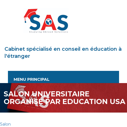
Aller
au
contenu
principal
Cabinet spécialisé en conseil en éducation à
l'étranger
MENU PRINCIPAL
SALON UNIVERSITAIRE
ORGANISÉ PAR EDUCATION USA
Salon