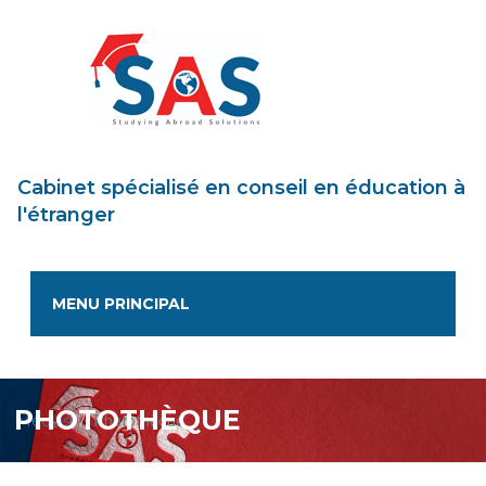
Aller
au
contenu
principal
Cabinet spécialisé en conseil en éducation à
l'étranger
MENU PRINCIPAL
PHOTOTHÈQUE
Médias
Photothèque